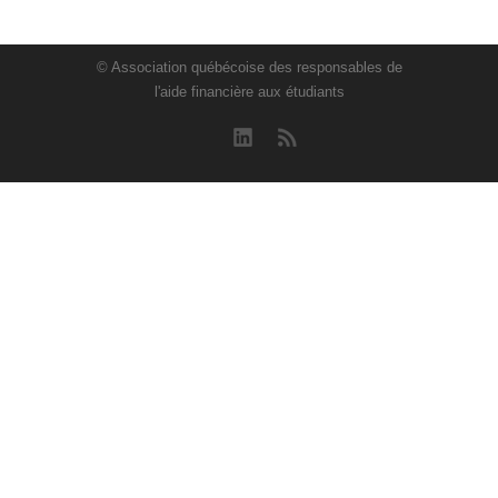
© Association québécoise des responsables de
l'aide financière aux étudiants