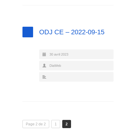
ODJ CE – 2022-09-15
30 avril 2023
DiaWeb
Page 2 de 2
1
2