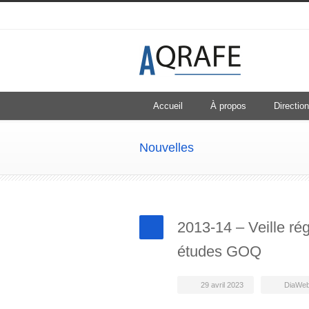
Accueil
À propos
Direction
Nouvelles
2013-14 – Veille ré
études GOQ
29 avril 2023
DiaWe