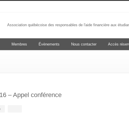
Association québécoise des responsables de l'aide financière aux étudia
Membres
Évènements
Nous contacter
Accès rése
16 – Appel conférence
b