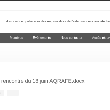
Association québécoise des responsables de l'aide financière aux étudia
Membres
Évènements
Nous contacter
Accès rése
 rencontre du 18 juin AQRAFE.docx
b