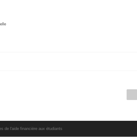
elle
 de l'aide financière aux étudiants