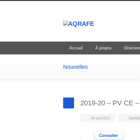
Accueil
À propos
Direction
Nouvelles
2019-20 – PV CE –
30 avril 2023
DiaWe
Consulter