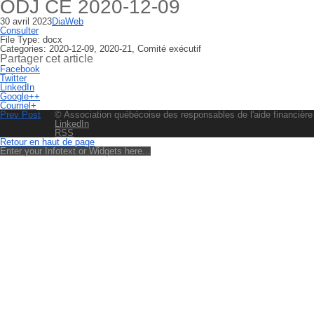
ODJ CE 2020-12-09
30 avril 2023
DiaWeb
Consulter
File Type:
docx
Categories:
2020-12-09, 2020-21, Comité exécutif
Partager cet article
Facebook
Twitter
LinkedIn
Google++
Courriel+
Prev Post
© Association québécoise des responsables de l'aide financière
LinkedIn
RSS
Retour en haut de page
Enter your Infotext or Widgets here...