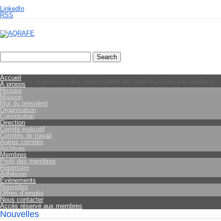
LinkedIn
RSS
Accueil
Association québécoise des responsables de l'aide financière aux étudiants
À propos
Histoire
Mission
Mot du président
Organisation
Constitution
Direction
Comité exécutif
Comités de travail
Autres comités
Archives
Membres
Profil des membres
Répertoire
Adhésion
Évènements
Nouvelles
Offres d’emploi
Nous contacter
Accès réservé aux membres
Nouvelles