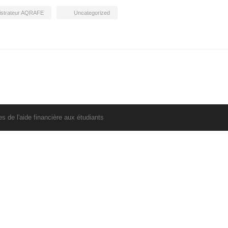
istrateur AQRAFE
Uncategorized
 de l'aide financière aux étudiants