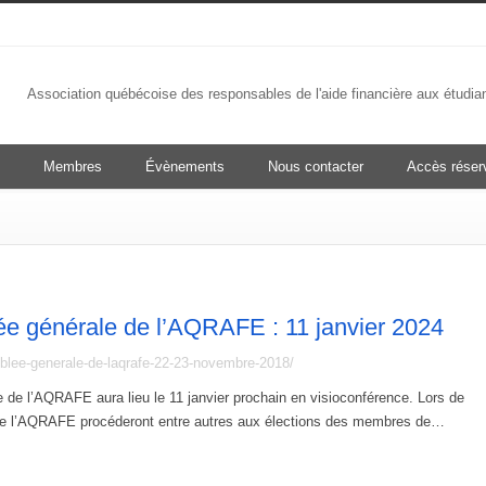
Association québécoise des responsables de l'aide financière aux étudia
Membres
Évènements
Nous contacter
Accès rése
e générale de l’AQRAFE : 11 janvier 2024
mblee-generale-de-laqrafe-22-23-novembre-2018/
de l’AQRAFE aura lieu le 11 janvier prochain en visioconférence. Lors de
e l’AQRAFE procéderont entre autres aux élections des membres de…